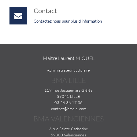
Contact
Contactez nous pour plus d'information
Maître Laurent MIQUEL
Administrateur Judiciaire
BMA LILLE
119, rue Jacquemars Giélée
59041 LILLE
03 28 36 17 36
contact@bma-aj.com
BMA VALENCIENNES
6 rue Sainte Catherine
59300 Valenciennes