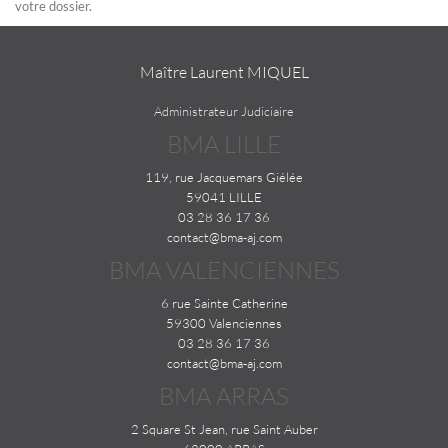
votre dossier.
Maître Laurent MIQUEL
Administrateur Judiciaire
BMA LILLE
119, rue Jacquemars Giélée
59041 LILLE
03 28 36 17 36
contact@bma-aj.com
BMA VALENCIENNES
6 rue Sainte Catherine
59300 Valenciennes
03 28 36 17 36
contact@bma-aj.com
BMA ARRAS
2 Square St Jean, rue Saint Auber